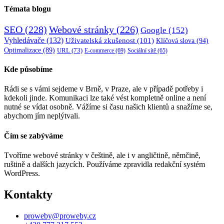
Témata blogu
SEO
(228)
Webové stránky
(226)
Google
(152)
Vyhledávače
(132)
Uživatelská zkušenost
(101)
Klíčová slova
(94)
Optimalizace
(89)
URL
(73)
E-commerce
(69)
Sociální sítě
(65)
Kde působíme
Rádi se s vámi sejdeme v Brně, v Praze, ale v případě potřeby i
kdekoli jinde. Komunikaci lze také vést kompletně online a není
nutné se vídat osobně. Vážíme si času našich klientů a snažíme se,
abychom jím neplýtvali.
Čím se zabýváme
Tvoříme webové stránky v češtině, ale i v angličtině, němčině,
ruštině a dalších jazycích. Používáme zpravidla redakční systém
WordPress.
Kontakty
proweby@proweby.cz