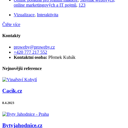
online marketingových a IT pojmů
,
123
Vizualizace
,
Interaktivita
Čtěte více
Kontakty
proweby@proweby.cz
+420 777 217 552
Kontaktní osoba:
Přemek Kubák
Nejnovější reference
Cacik.cz
8.4.2023
Bytyjahodnice.cz