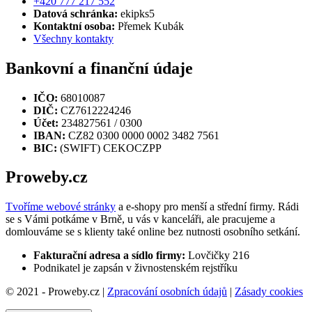
+420 777 217 552
Datová schránka:
ekipks5
Kontaktní osoba:
Přemek Kubák
Všechny kontakty
Bankovní a finanční údaje
IČO:
68010087
DIČ:
CZ7612224246
Účet:
234827561 / 0300
IBAN:
CZ82 0300 0000 0002 3482 7561
BIC:
(SWIFT) CEKOCZPP
Proweby.cz
Tvoříme webové stránky
a e-shopy pro menší a střední firmy. Rádi
se s Vámi potkáme v Brně, u vás v kanceláři, ale pracujeme a
domlouváme se s klienty také online bez nutnosti osobního setkání.
Fakturační adresa a sídlo firmy:
Lovčičky 216
Podnikatel je zapsán v živnostenském rejstříku
© 2021 - Proweby.cz |
Zpracování osobních údajů
|
Zásady cookies