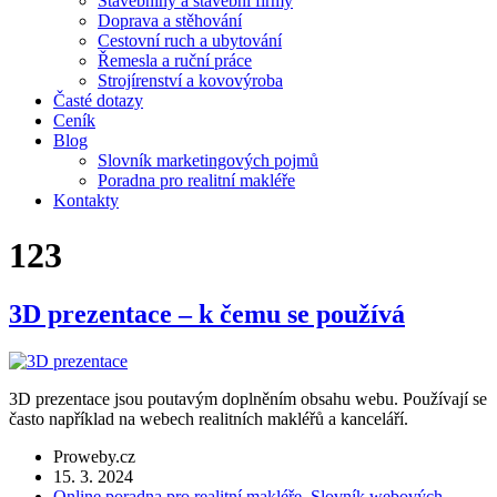
Stavebniny a stavební firmy
Doprava a stěhování
Cestovní ruch a ubytování
Řemesla a ruční práce
Strojírenství a kovovýroba
Časté dotazy
Ceník
Blog
Slovník marketingových pojmů
Poradna pro realitní makléře
Kontakty
123
3D prezentace – k čemu se používá
3D prezentace jsou poutavým doplněním obsahu webu. Používají se
často například na webech realitních makléřů a kanceláří.
Proweby.cz
15. 3. 2024
Online poradna pro realitní makléře
,
Slovník webových,