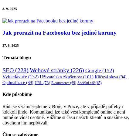
8. 9. 2025
Jak prorazit na Facebooku bez jediné koruny
27. 8. 2025
Témata blogu
SEO
(228)
Webové stránky
(226)
Google
(152)
Vyhledávače
(132)
Uživatelská zkušenost
(101)
Klíčová slova
(94)
Optimalizace
(89)
URL
(73)
E-commerce
(69)
Sociální sítě
(65)
Kde působíme
Rádi se s vámi sejdeme v Brně, v Praze, ale v případě potřeby i
kdekoli jinde. Komunikaci lze také vést kompletně online a není
nutné se vídat osobně. Vážíme si času našich klientů a snažíme se,
abychom jím neplýtvali.
Čím se zabýváme