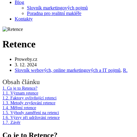
Blog
Slovník marketingových pojmů
Poradna pro realitní makléře
Kontakty
Retence
Proweby.cz
3. 12. 2024
Slovník webových, online marketingových a IT pojmů
,
R.
Obsah článku
1.
Co je to Retence?
1.1.
Význam retence
1.2.
Faktory ovlivňující retenci
1.3.
Metody zvyšování retence
1.4.
Měření retence
1.5.
Výhody zaměření na retenci
1.6.
Výzvy při udržování retence
1.7.
Závěr
Co je to Retence?