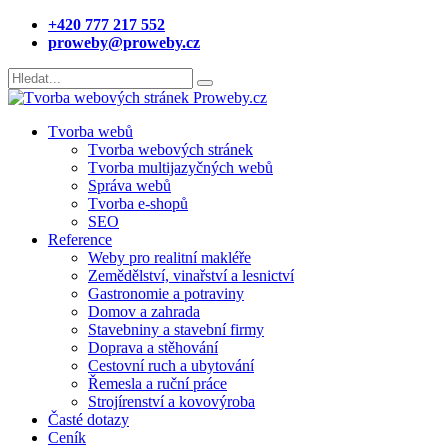
+420 777 217 552
proweby@proweby.cz
Tvorba webů
Tvorba webových stránek
Tvorba multijazyčných webů
Správa webů
Tvorba e-shopů
SEO
Reference
Weby pro realitní makléře
Zemědělství, vinařství a lesnictví
Gastronomie a potraviny
Domov a zahrada
Stavebniny a stavební firmy
Doprava a stěhování
Cestovní ruch a ubytování
Řemesla a ruční práce
Strojírenství a kovovýroba
Časté dotazy
Ceník