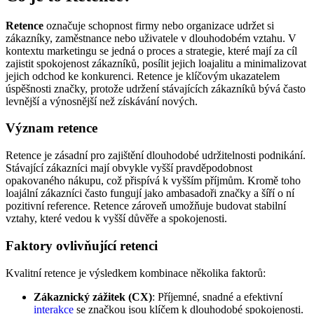
Retence
označuje schopnost firmy nebo organizace udržet si
zákazníky, zaměstnance nebo uživatele v dlouhodobém vztahu. V
kontextu marketingu se jedná o proces a strategie, které mají za cíl
zajistit spokojenost zákazníků, posílit jejich loajalitu a minimalizovat
jejich odchod ke konkurenci. Retence je klíčovým ukazatelem
úspěšnosti značky, protože udržení stávajících zákazníků bývá často
levnější a výnosnější než získávání nových.
Význam retence
Retence je zásadní pro zajištění dlouhodobé udržitelnosti podnikání.
Stávající zákazníci mají obvykle vyšší pravděpodobnost
opakovaného nákupu, což přispívá k vyšším příjmům. Kromě toho
loajální zákazníci často fungují jako ambasadoři značky a šíří o ní
pozitivní reference. Retence zároveň umožňuje budovat stabilní
vztahy, které vedou k vyšší důvěře a spokojenosti.
Faktory ovlivňující retenci
Kvalitní retence je výsledkem kombinace několika faktorů:
Zákaznický zážitek (CX)
: Příjemné, snadné a efektivní
interakce
se značkou jsou klíčem k dlouhodobé spokojenosti.