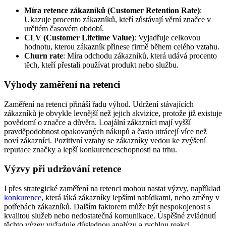
Míra retence zákazníků (Customer Retention Rate)
:
Ukazuje procento zákazníků, kteří zůstávají věrní značce v
určitém časovém období.
CLV (Customer Lifetime Value)
: Vyjadřuje celkovou
hodnotu, kterou zákazník přinese firmě během celého vztahu.
Churn rate
: Míra odchodu zákazníků, která udává procento
těch, kteří přestali používat produkt nebo službu.
Výhody zaměření na retenci
Zaměření na retenci přináší řadu výhod. Udržení stávajících
zákazníků je obvykle levnější než jejich akvizice, protože již existuje
povědomí o značce a důvěra. Loajální zákazníci mají vyšší
pravděpodobnost opakovaných nákupů a často utrácejí více než
noví zákazníci. Pozitivní vztahy se zákazníky vedou ke zvýšení
reputace značky a lepší konkurenceschopnosti na trhu.
Výzvy při udržování retence
I přes strategické zaměření na retenci mohou nastat výzvy, například
konkurence
, která láká zákazníky lepšími nabídkami, nebo změny v
potřebách zákazníků. Dalším faktorem může být nespokojenost s
kvalitou služeb nebo nedostatečná komunikace. Úspěšné zvládnutí
těchto výzev vyžaduje důslednou analýzu a rychlou reakci.