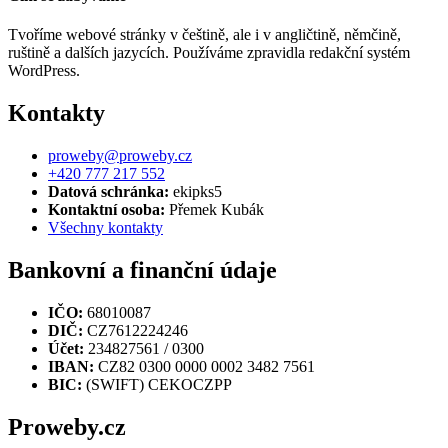
Tvoříme webové stránky v češtině, ale i v angličtině, němčině,
ruštině a dalších jazycích. Používáme zpravidla redakční systém
WordPress.
Kontakty
proweby@proweby.cz
+420 777 217 552
Datová schránka:
ekipks5
Kontaktní osoba:
Přemek Kubák
Všechny kontakty
Bankovní a finanční údaje
IČO:
68010087
DIČ:
CZ7612224246
Účet:
234827561 / 0300
IBAN:
CZ82 0300 0000 0002 3482 7561
BIC:
(SWIFT) CEKOCZPP
Proweby.cz