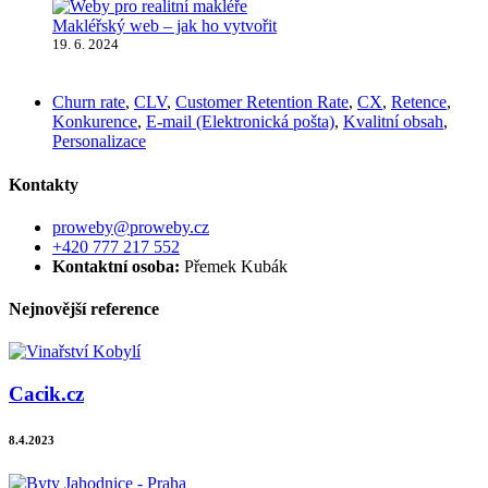
Makléřský web – jak ho vytvořit
19. 6. 2024
Churn rate
,
CLV
,
Customer Retention Rate
,
CX
,
Retence
,
Konkurence
,
E-mail (Elektronická pošta)
,
Kvalitní obsah
,
Personalizace
Kontakty
proweby@proweby.cz
+420 777 217 552
Kontaktní osoba:
Přemek Kubák
Nejnovější reference
Cacik.cz
8.4.2023