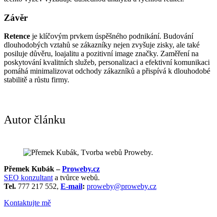
Závěr
Retence
je klíčovým prvkem úspěšného podnikání. Budování
dlouhodobých vztahů se zákazníky nejen zvyšuje zisky, ale také
posiluje důvěru, loajalitu a pozitivní image značky. Zaměření na
poskytování kvalitních služeb, personalizaci a efektivní komunikaci
pomáhá minimalizovat odchody zákazníků a přispívá k dlouhodobé
stabilitě a růstu firmy.
Autor článku
Přemek Kubák –
Proweby.cz
SEO konzultant
a tvůrce webů.
Tel.
777 217 552,
E-mail
:
proweby@proweby.cz
Kontaktujte mě