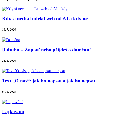
Kdy si nechat udělat web od AI a kdy ne
19. 7. 2026
Bububu – Zaplať nebo přijdeš o doménu!
24. 1. 2026
Text „O nás“: jak ho napsat a jak ho nepsat
9. 10. 2025
Lajkování