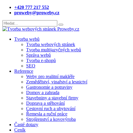
+420 777 217 552
proweby@proweby.cz
Tvorba webů
Tvorba webových stránek
Tvorba multijazyčných webů
Správa webů
Tvorba e-shopů
SEO
Reference
Weby pro realitní makléře
Zemědělství, vinařství a lesnictví
Gastronomie a potraviny
Domov a zahrada
Stavebniny a stavební firmy
Doprava a stěhování
Cestovní ruch a ubytování
Řemesla a ruční práce
Strojírenství a kovovýroba
Časté dotazy
Ceník