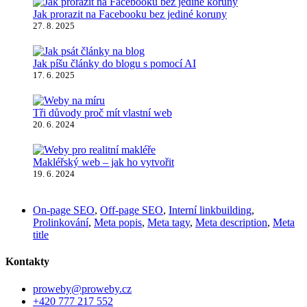
Jak prorazit na Facebooku bez jediné koruny
27. 8. 2025
Jak píšu články do blogu s pomocí AI
17. 6. 2025
Tři důvody proč mít vlastní web
20. 6. 2024
Makléřský web – jak ho vytvořit
19. 6. 2024
On-page SEO
,
Off-page SEO
,
Interní linkbuilding
,
Prolinkování
,
Meta popis
,
Meta tagy
,
Meta description
,
Meta
title
Kontakty
proweby@proweby.cz
+420 777 217 552