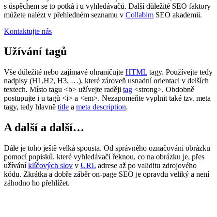
s úspěchem se to potká i u vyhledávačů. Další důležité SEO faktory
můžete nalézt v přehledném seznamu v
Collabim
SEO akademii.
Kontaktujte nás
Užívání tagů
Vše důležité nebo zajímavé ohraničujte
HTML
tagy. Používejte tedy
nadpisy (H1,H2, H3, …), které zároveň usnadní orientaci v delších
textech. Místo tagu <b> užívejte raději
tag
<strong>. Obdobně
postupujte i u tagů <i> a <em>. Nezapomeňte vyplnit také tzv. meta
tagy, tedy hlavně
title
a
meta description
.
A další a další…
Dále je toho ještě velká spousta. Od správného označování obrázku
pomocí popisků, které vyhledávači řeknou, co na obrázku je, přes
užívání
klíčových slov
v
URL
adrese až po validitu zdrojového
kódu. Zkrátka a dobře záběr on-page SEO je opravdu veliký a není
záhodno ho přehlížet.