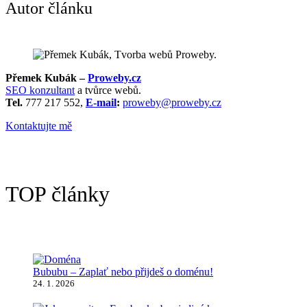
Autor článku
Přemek Kubák –
Proweby.cz
SEO konzultant
a tvůrce webů.
Tel.
777 217 552,
E-mail
:
proweby@proweby.cz
Kontaktujte mě
TOP články
Bububu – Zaplať nebo přijdeš o doménu!
24. 1. 2026