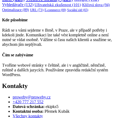
Vyhledávače
(132)
Uživatelská zkušenost
(101)
Klíčová slova
(94)
Optimalizace
(89)
URL
(73)
E-commerce
(69)
Sociální sítě
(65)
Kde působíme
Rádi se s vámi sejdeme v Brně, v Praze, ale v případě potřeby i
kdekoli jinde. Komunikaci lze také vést kompletně online a není
nutné se vídat osobně. Vážíme si času našich klientů a snažíme se,
abychom jím neplýtvali.
Čím se zabýváme
Tvoříme webové stránky v češtině, ale i v angličtině, němčině,
ruštině a dalších jazycích. Používáme zpravidla redakční systém
WordPress.
Kontakty
proweby@proweby.cz
+420 777 217 552
Datová schránka:
ekipks5
Kontaktní osoba:
Přemek Kubák
Všechny kontakty