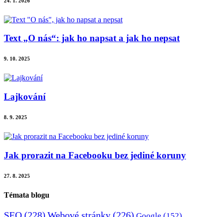
24. 1. 2026
Text „O nás“: jak ho napsat a jak ho nepsat
9. 10. 2025
Lajkování
8. 9. 2025
Jak prorazit na Facebooku bez jediné koruny
27. 8. 2025
Témata blogu
SEO
(228)
Webové stránky
(226)
Google
(152)