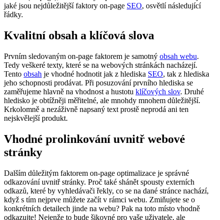
jaké jsou nejdůležitější faktory on-page
SEO
, osvětlí následující
řádky.
Kvalitní obsah a klíčová slova
Prvním sledovaným on-page faktorem je samotný
obsah webu
.
Tedy veškeré texty, které se na webových stránkách nacházejí.
Tento
obsah
je vhodné hodnotit jak z hlediska
SEO
, tak z hlediska
jeho schopnosti prodávat. Při posuzování prvního hlediska se
zaměřujeme hlavně na vhodnost a hustotu
klíčových slov
. Druhé
hledisko je obtížněji měřitelné, ale mnohdy mnohem důležitější.
Krkolomně a nezáživně napsaný text prostě neprodá ani ten
nejskvělejší produkt.
Vhodné prolinkování uvnitř webové
stránky
Dalším důležitým faktorem on-page optimalizace je správné
odkazování uvnitř stránky. Proč také shánět spousty externích
odkazů, které by vyhledávači řekly, co se na dané stránce nachází,
když s tím nejprve můžete začít v rámci webu. Zmiňujete se o
konkrétních detailech jinde na webu? Pak na toto místo vhodně
odkazujte! Nejenže to bude šikovné pro vaše uživatele, ale