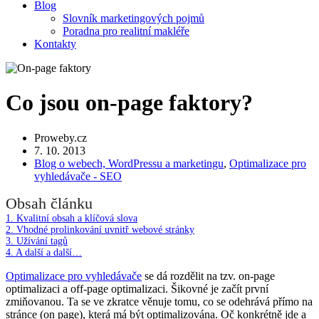
Blog
Slovník marketingových pojmů
Poradna pro realitní makléře
Kontakty
Co jsou on-page faktory?
Proweby.cz
7. 10. 2013
Blog o webech, WordPressu a marketingu
,
Optimalizace pro
vyhledávače - SEO
Obsah článku
1.
Kvalitní obsah a klíčová slova
2.
Vhodné prolinkování uvnitř webové stránky
3.
Užívání tagů
4.
A další a další…
Optimalizace pro vyhledávače
se dá rozdělit na tzv. on-page
optimalizaci a off-page optimalizaci. Šikovné je začít první
zmiňovanou. Ta se ve zkratce věnuje tomu, co se odehrává přímo na
stránce (on page), která má být optimalizována. Oč konkrétně jde a