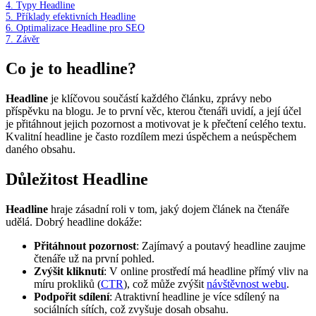
4.
Typy Headline
5.
Příklady efektivních Headline
6.
Optimalizace Headline pro SEO
7.
Závěr
Co je to headline?
Headline
je klíčovou součástí každého článku, zprávy nebo
příspěvku na blogu. Je to první věc, kterou čtenáři uvidí, a její účel
je přitáhnout jejich pozornost a motivovat je k přečtení celého textu.
Kvalitní headline je často rozdílem mezi úspěchem a neúspěchem
daného obsahu.
Důležitost Headline
Headline
hraje zásadní roli v tom, jaký dojem článek na čtenáře
udělá. Dobrý headline dokáže:
Přitáhnout pozornost
: Zajímavý a poutavý headline zaujme
čtenáře už na první pohled.
Zvýšit kliknutí
: V online prostředí má headline přímý vliv na
míru prokliků (
CTR
), což může zvýšit
návštěvnost webu
.
Podpořit sdílení
: Atraktivní headline je více sdílený na
sociálních sítích, což zvyšuje dosah obsahu.