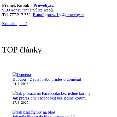
Přemek Kubák –
Proweby.cz
SEO konzultant
a tvůrce webů.
Tel.
777 217 552,
E-mail
:
proweby@proweby.cz
Kontaktujte mě
TOP články
Bububu – Zaplať nebo přijdeš o doménu!
24. 1. 2026
Jak prorazit na Facebooku bez jediné koruny
27. 8. 2025
Jak píšu články do blogu s pomocí AI