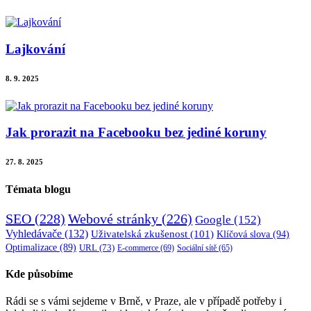
Lajkování
8. 9. 2025
Jak prorazit na Facebooku bez jediné koruny
27. 8. 2025
Témata blogu
SEO
(228)
Webové stránky
(226)
Google
(152)
Vyhledávače
(132)
Uživatelská zkušenost
(101)
Klíčová slova
(94)
Optimalizace
(89)
URL
(73)
E-commerce
(69)
Sociální sítě
(65)
Kde působíme
Rádi se s vámi sejdeme v Brně, v Praze, ale v případě potřeby i