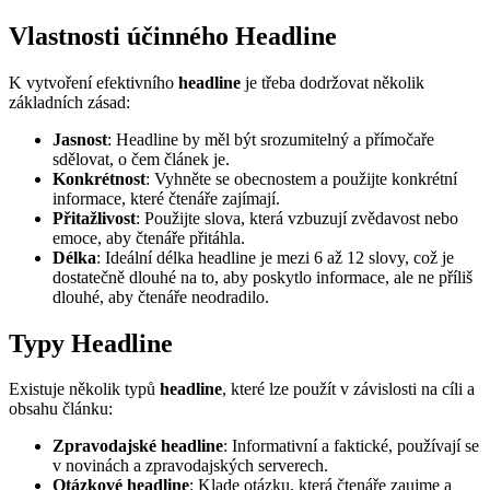
Vlastnosti účinného Headline
K vytvoření efektivního
headline
je třeba dodržovat několik
základních zásad:
Jasnost
: Headline by měl být srozumitelný a přímočaře
sdělovat, o čem článek je.
Konkrétnost
: Vyhněte se obecnostem a použijte konkrétní
informace, které čtenáře zajímají.
Přitažlivost
: Použijte slova, která vzbuzují zvědavost nebo
emoce, aby čtenáře přitáhla.
Délka
: Ideální délka headline je mezi 6 až 12 slovy, což je
dostatečně dlouhé na to, aby poskytlo informace, ale ne příliš
dlouhé, aby čtenáře neodradilo.
Typy Headline
Existuje několik typů
headline
, které lze použít v závislosti na cíli a
obsahu článku:
Zpravodajské headline
: Informativní a faktické, používají se
v novinách a zpravodajských serverech.
Otázkové headline
: Klade otázku, která čtenáře zaujme a