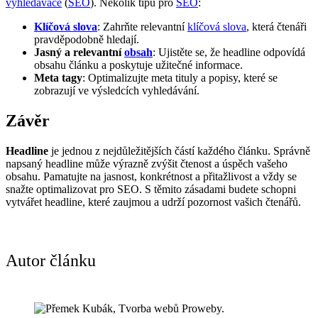
vyhledávače
(
SEO
). Několik tipů pro
SEO
:
Klíčová slova
: Zahrňte relevantní
klíčová slova
, která čtenáři
pravděpodobně hledají.
Jasný a relevantní
obsah
: Ujistěte se, že headline odpovídá
obsahu článku a poskytuje užitečné informace.
Meta tagy
: Optimalizujte meta tituly a popisy, které se
zobrazují ve výsledcích vyhledávání.
Závěr
Headline
je jednou z nejdůležitějších částí každého článku. Správně
napsaný headline může výrazně zvýšit čtenost a úspěch vašeho
obsahu. Pamatujte na jasnost, konkrétnost a přitažlivost a vždy se
snažte optimalizovat pro SEO. S těmito zásadami budete schopni
vytvářet headline, které zaujmou a udrží pozornost vašich čtenářů.
Autor článku