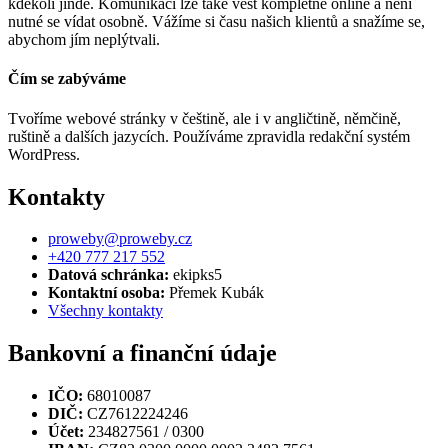
kdekoli jinde. Komunikaci lze také vést kompletně online a není
nutné se vídat osobně. Vážíme si času našich klientů a snažíme se,
abychom jím neplýtvali.
Čím se zabýváme
Tvoříme webové stránky v češtině, ale i v angličtině, němčině,
ruštině a dalších jazycích. Používáme zpravidla redakční systém
WordPress.
Kontakty
proweby@proweby.cz
+420 777 217 552
Datová schránka:
ekipks5
Kontaktní osoba:
Přemek Kubák
Všechny kontakty
Bankovní a finanční údaje
IČO:
68010087
DIČ:
CZ7612224246
Účet:
234827561 / 0300