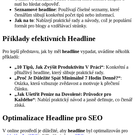
nutí ho hledat odpověď.
Seznamové headline
: Používají číselné seznamy, které
čtenářům slibují konkrétní počet tipů nebo informací.
Jak na to
: Nabízejí praktické rady a návody, což je populární
formát pro blogy a vzdělávací stránky.
Příklady efektivních Headline
Pro lepší představu, jak by měl
headline
vypadat, uvádíme několik
příkladů:
„10 Tipů, Jak Zvýšit Produktivitu V Práci“
: Konkrétní a
přitažlivý headline, který slibuje praktické rady.
„Proč Je Důležité Spát Minimálně 7 Hodin Denně?“
:
Otázka, která vzbuzuje zvědavost a motivuje k přečtení
článku.
„Jak Ušetřit Peníze na Dovolené: Průvodce pro
Každého“
: Nabízí praktický návod a jasně definuje, co čtenář
získá.
Optimalizace Headline pro SEO
V online prostředí je důležité, aby
headline
byl optimalizován pro