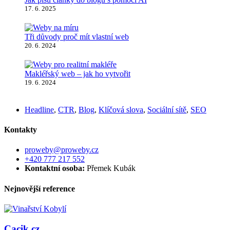
17. 6. 2025
Tři důvody proč mít vlastní web
20. 6. 2024
Makléřský web – jak ho vytvořit
19. 6. 2024
Headline
,
CTR
,
Blog
,
Klíčová slova
,
Sociální sítě
,
SEO
Kontakty
proweby@proweby.cz
+420 777 217 552
Kontaktní osoba:
Přemek Kubák
Nejnovější reference
Cacik.cz