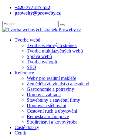
+420 777 217 552
proweby@proweby.cz
Tvorba webů
Tvorba webových stránek
Tvorba multijazyčných webů
Správa webů
Tvorba e-shopů
SEO
Reference
Weby pro realitní makléře
Zemědělství, vinařství a lesnictví
Gastronomie a potraviny
Domov a zahrada
Stavebniny a stavební firmy
Doprava a stěhování
Cestovní ruch a ubytování
Řemesla a ruční práce
Strojírenství a kovovýroba
Časté dotazy
Ceník