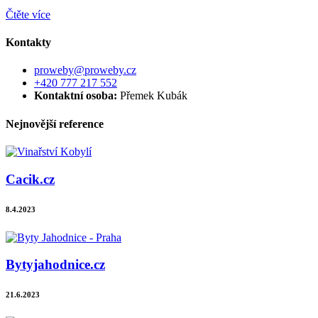
Čtěte více
Kontakty
proweby@proweby.cz
+420 777 217 552
Kontaktní osoba:
Přemek Kubák
Nejnovější reference
Cacik.cz
8.4.2023
Bytyjahodnice.cz
21.6.2023