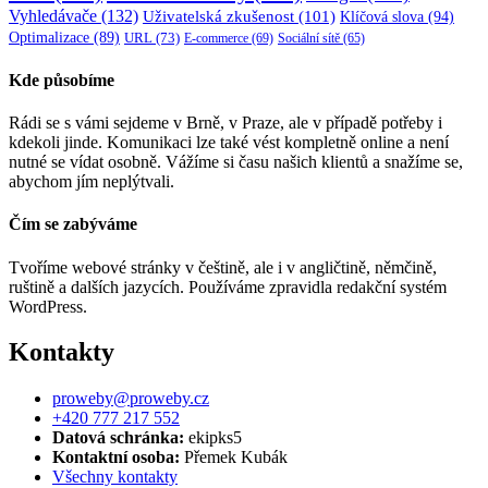
Vyhledávače
(132)
Uživatelská zkušenost
(101)
Klíčová slova
(94)
Optimalizace
(89)
URL
(73)
E-commerce
(69)
Sociální sítě
(65)
Kde působíme
Rádi se s vámi sejdeme v Brně, v Praze, ale v případě potřeby i
kdekoli jinde. Komunikaci lze také vést kompletně online a není
nutné se vídat osobně. Vážíme si času našich klientů a snažíme se,
abychom jím neplýtvali.
Čím se zabýváme
Tvoříme webové stránky v češtině, ale i v angličtině, němčině,
ruštině a dalších jazycích. Používáme zpravidla redakční systém
WordPress.
Kontakty
proweby@proweby.cz
+420 777 217 552
Datová schránka:
ekipks5
Kontaktní osoba:
Přemek Kubák
Všechny kontakty