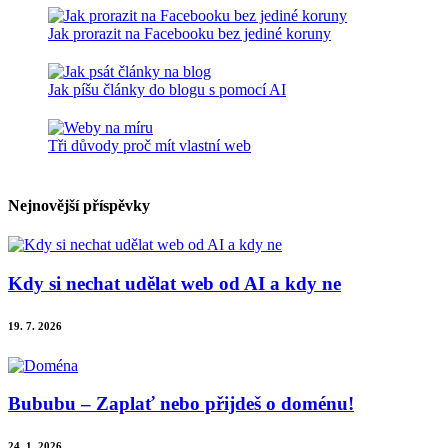
Jak prorazit na Facebooku bez jediné koruny
Jak píšu články do blogu s pomocí AI
Tři důvody proč mít vlastní web
Nejnovější příspěvky
Kdy si nechat udělat web od AI a kdy ne
19. 7. 2026
Bububu – Zaplať nebo přijdeš o doménu!
24. 1. 2026