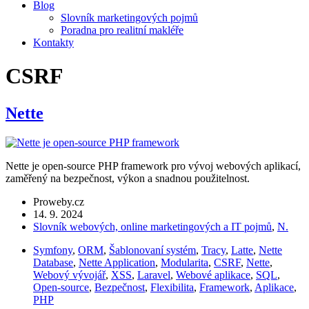
Blog
Slovník marketingových pojmů
Poradna pro realitní makléře
Kontakty
CSRF
Nette
Nette je open-source PHP framework pro vývoj webových aplikací,
zaměřený na bezpečnost, výkon a snadnou použitelnost.
Proweby.cz
14. 9. 2024
Slovník webových, online marketingových a IT pojmů
,
N.
Symfony
,
ORM
,
Šablonovaní systém
,
Tracy
,
Latte
,
Nette
Database
,
Nette Application
,
Modularita
,
CSRF
,
Nette
,
Webový vývojář
,
XSS
,
Laravel
,
Webové aplikace
,
SQL
,
Open-source
,
Bezpečnost
,
Flexibilita
,
Framework
,
Aplikace
,
PHP