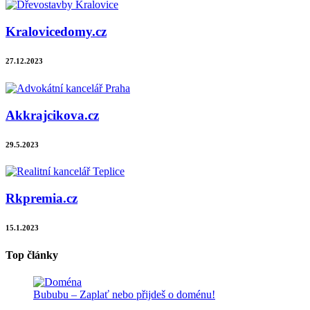
Kralovicedomy.cz
27.12.2023
Akkrajcikova.cz
29.5.2023
Rkpremia.cz
15.1.2023
Top články
Bububu – Zaplať nebo přijdeš o doménu!