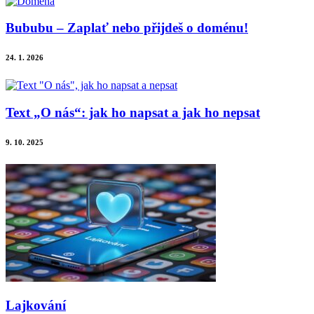
Bububu – Zaplať nebo přijdeš o doménu!
24. 1. 2026
Text „O nás“: jak ho napsat a jak ho nepsat
9. 10. 2025
Lajkování