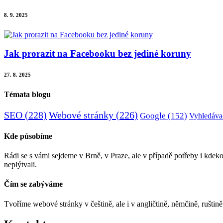
8. 9. 2025
Jak prorazit na Facebooku bez jediné koruny
27. 8. 2025
Témata blogu
SEO
(228)
Webové stránky
(226)
Google
(152)
Vyhledáva
Kde působíme
Rádi se s vámi sejdeme v Brně, v Praze, ale v případě potřeby i kdeko
neplýtvali.
Čím se zabýváme
Tvoříme webové stránky v češtině, ale i v angličtině, němčině, rušti