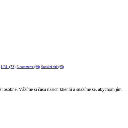
URL
(73)
E-commerce
(69)
Sociální sítě
(65)
dat osobně. Vážíme si času našich klientů a snažíme se, abychom jím