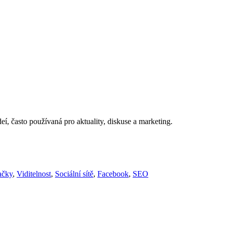
deí, často používaná pro aktuality, diskuse a marketing.
ačky
,
Viditelnost
,
Sociální sítě
,
Facebook
,
SEO