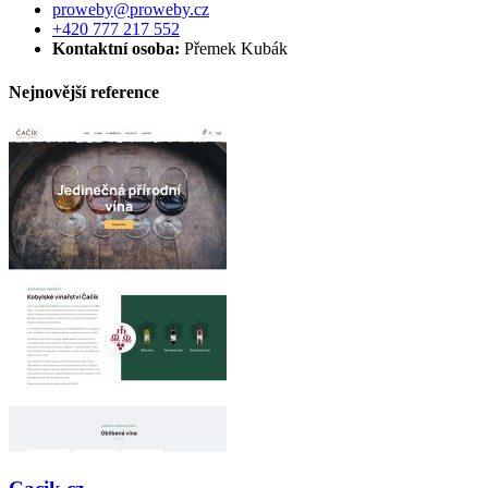
proweby@proweby.cz
+420 777 217 552
Kontaktní osoba:
Přemek Kubák
Nejnovější reference