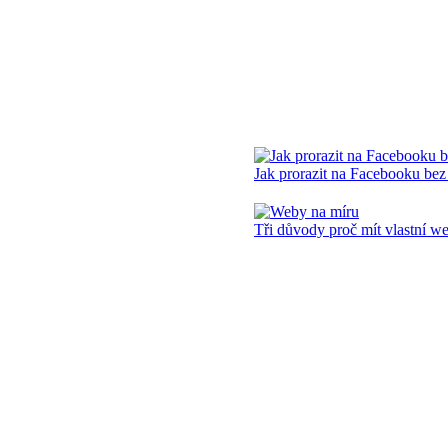
Jak prorazit na Facebooku bez
Tři důvody proč mít vlastní w