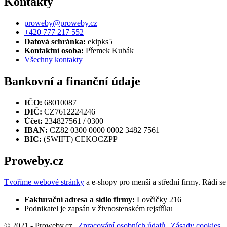
Kontakty
proweby@proweby.cz
+420 777 217 552
Datová schránka:
ekipks5
Kontaktní osoba:
Přemek Kubák
Všechny kontakty
Bankovní a finanční údaje
IČO:
68010087
DIČ:
CZ7612224246
Účet:
234827561 / 0300
IBAN:
CZ82 0300 0000 0002 3482 7561
BIC:
(SWIFT) CEKOCZPP
Proweby.cz
Tvoříme webové stránky
a e-shopy pro menší a střední firmy. Rádi se
Fakturační adresa a sídlo firmy:
Lovčičky 216
Podnikatel je zapsán v živnostenském rejstříku
© 2021 - Proweby.cz |
Zpracování osobních údajů
|
Zásady cookies