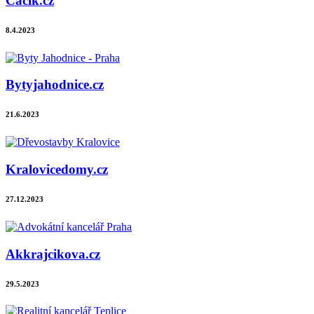
Cacik.cz
8.4.2023
Bytyjahodnice.cz
21.6.2023
Kralovicedomy.cz
27.12.2023
Akkrajcikova.cz
29.5.2023