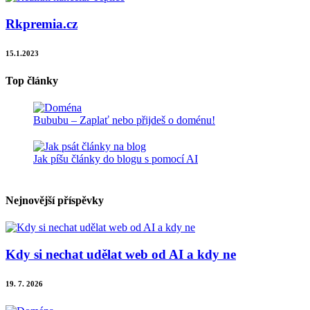
Rkpremia.cz
15.1.2023
Top články
Bububu – Zaplať nebo přijdeš o doménu!
Jak píšu články do blogu s pomocí AI
Nejnovější příspěvky
Kdy si nechat udělat web od AI a kdy ne
19. 7. 2026