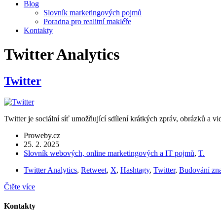
Blog
Slovník marketingových pojmů
Poradna pro realitní makléře
Kontakty
Twitter Analytics
Twitter
Twitter je sociální síť umožňující sdílení krátkých zpráv, obrázků a vi
Proweby.cz
25. 2. 2025
Slovník webových, online marketingových a IT pojmů
,
T.
Twitter Analytics
,
Retweet
,
X
,
Hashtagy
,
Twitter
,
Budování zn
Čtěte více
Kontakty