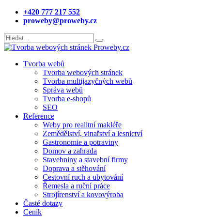
+420 777 217 552
proweby@proweby.cz
Tvorba webů
Tvorba webových stránek
Tvorba multijazyčných webů
Správa webů
Tvorba e-shopů
SEO
Reference
Weby pro realitní makléře
Zemědělství, vinařství a lesnictví
Gastronomie a potraviny
Domov a zahrada
Stavebniny a stavební firmy
Doprava a stěhování
Cestovní ruch a ubytování
Řemesla a ruční práce
Strojírenství a kovovýroba
Časté dotazy
Ceník